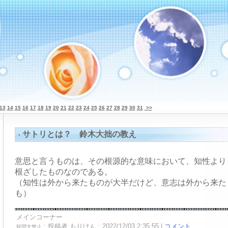
13
14
15
16
17
18
19
20
21
22
23
24
25
26
27
28
29
30
31
>>
サトリとは？ 鈴木大拙の教え
意思と言うものは、その根源的な意味において、知性より
根ざしたものなのである。
（知性は外から来たものが大半だけど、意志は外から来た
も）
メインコーナー
: 投稿者 もりけん : 2022/12/03 2:35:55 |
コメント
疑問文禁止