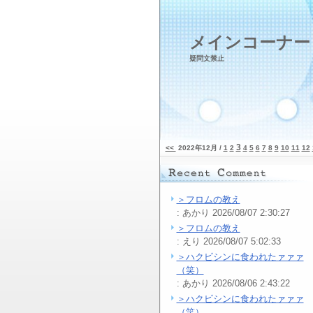
メインコーナー
疑問文禁止
3
<<
2022年12月 /
1
2
4
5
6
7
8
9
10
11
12
＞フロムの教え
: あかり 2026/08/07 2:30:27
＞フロムの教え
: えり 2026/08/07 5:02:33
＞ハクビシンに食われたァァァ
（笑）
: あかり 2026/08/06 2:43:22
＞ハクビシンに食われたァァァ
（笑）