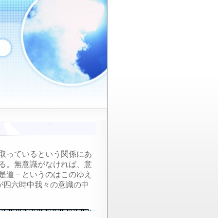
取っているという関係にあ
る。無意識がなければ、意
是道－というのはこのゆえ
が四六時中我々の意識の中