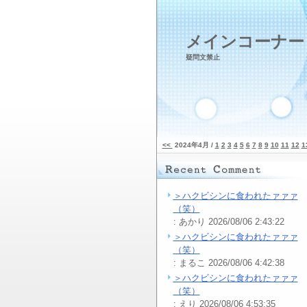
メインコーナー
疑問文禁止
<<
2024年4月 /
1
2
3
4
5
6
7
8
9
10
11
12
1
＞ハクビシンに食われたァァァ
（笑）
: あかり 2026/08/06 2:43:22
＞ハクビシンに食われたァァァ
（笑）
: まるこ 2026/08/06 4:42:38
＞ハクビシンに食われたァァァ
（笑）
: えり 2026/08/06 4:53:35