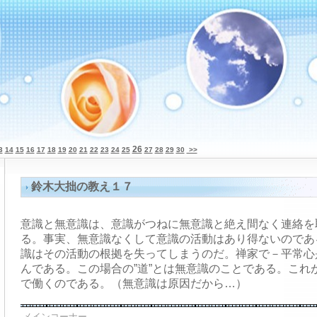
26
3
14
15
16
17
18
19
20
21
22
23
24
25
27
28
29
30
>>
鈴木大拙の教え１７
意識と無意識は、意識がつねに無意識と絶え間なく連絡を
る。事実、無意識なくして意識の活動はあり得ないのであ
識はその活動の根拠を失ってしまうのだ。禅家で－平常心
んである。この場合の”道”とは無意識のことである。これ
で働くのである。（無意識は原因だから…）
メインコーナー