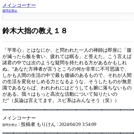
メインコーナー
疑問文禁止
鈴木大拙の教え１８
「平常心」とはなにか、と問われた一人の禅師は即座に「腹
が減ったら飯を食い、疲れては眠る」と答えた。こう言えば
諸君の中では次のような疑問を持たれる方があるかもしれ
ぬ。”あなた方禅者が言うところの何か非常に不可思議で、
しかも人間の生活の中で最も価値のあるもので、それが人間
の生活を変化せしめる力となるような、そうしたものが無意
識であるならば、われわれにはどうしても腑に落ちないもの
がある。我々はもっと高次な活動について知りたいの
だ”（反論は言えてます。スピ系はみんなそう（笑））
メインコーナー
: 投稿者 もりけん : 2024/04/29 3:54:09
疑問文禁止